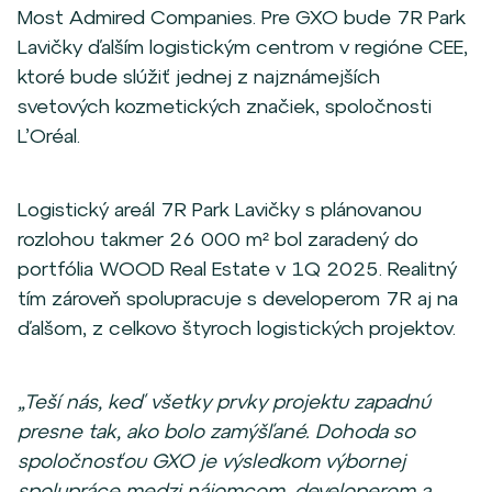
Most Admired Companies. Pre GXO bude 7R Park
Lavičky ďalším logistickým centrom v regióne CEE,
ktoré bude slúžiť jednej z najznámejších
svetových kozmetických značiek, spoločnosti
L’Oréal.
Logistický areál 7R Park Lavičky s plánovanou
rozlohou takmer 26 000 m² bol zaradený do
portfólia WOOD Real Estate v 1Q 2025. Realitný
tím zároveň spolupracuje s developerom 7R aj na
ďalšom, z celkovo štyroch logistických projektov.
„Teší nás, keď všetky prvky projektu zapadnú
presne tak, ako bolo zamýšľané. Dohoda so
spoločnosťou GXO je výsledkom výbornej
spolupráce medzi nájomcom, developerom a