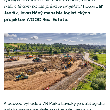
naším tímom počas prípravy projektu,“
hovorí
Jan
Jandík, investičný manažér logistických
projektov WOOD Real Estate.
Kľúčovou výhodou 7R Parku Lavičky je strategická
poloha priamo pri diaľnici D1 medzi Prahou a