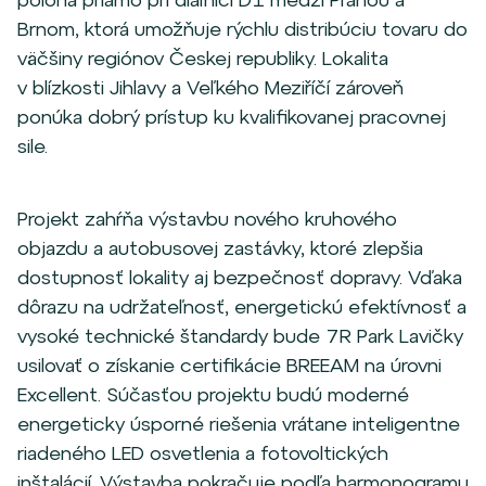
Brnom, ktorá umožňuje rýchlu distribúciu tovaru do
väčšiny regiónov Českej republiky. Lokalita
v blízkosti Jihlavy a Veľkého Meziříčí zároveň
ponúka dobrý prístup ku kvalifikovanej pracovnej
sile.
Projekt zahŕňa výstavbu nového kruhového
objazdu a autobusovej zastávky, ktoré zlepšia
dostupnosť lokality aj bezpečnosť dopravy. Vďaka
dôrazu na udržateľnosť, energetickú efektívnosť a
vysoké technické štandardy bude 7R Park Lavičky
usilovať o získanie certifikácie BREEAM na úrovni
Excellent. Súčasťou projektu budú moderné
energeticky úsporné riešenia vrátane inteligentne
riadeného LED osvetlenia a fotovoltických
inštalácií. Výstavba pokračuje podľa harmonogramu