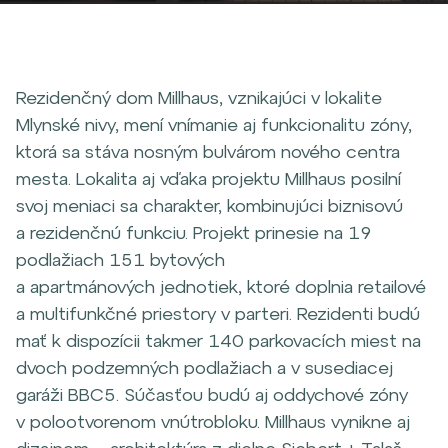
Rezidenčný dom Millhaus, vznikajúci v lokalite
Mlynské nivy, mení vnímanie aj funkcionalitu zóny,
ktorá sa stáva nosným bulvárom nového centra
mesta. Lokalita aj vďaka projektu Millhaus posilní
svoj meniaci sa charakter, kombinujúci biznisovú
a rezidenčnú funkciu. Projekt prinesie na 19
podlažiach 151 bytových
a apartmánových jednotiek, ktoré doplnia retailové
a multifunkčné priestory v parteri. Rezidenti budú
mať k dispozícii takmer 140 parkovacích miest na
dvoch podzemných podlažiach a v susediacej
garáži BBC5. Súčasťou budú aj oddychové zóny
v polootvorenom vnútrobloku. Millhaus vynikne aj