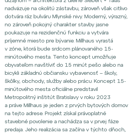
dizajnom – architektúra z dielne Siebert + Talaš
nadväzuje na okolitú zástavbu, zároveň však citlivo
dotvára ráz bulváru Mlynské nivy. Moderný, výrazný,
no zároveň pokojný charakter stavby jasne
poukazuje na rezidenčnú funkciu a vytvára
príjemné miesto pre bývanie. Millhaus vyrastá
v zóne, ktorá bude srdcom plánovaného 15-
minútového mesta. Tento koncept umožňuje
obyvateľom navštíviť do 15 minút pešo alebo na
bicykli základnú občiansku vybavenosť – školy,
škôlky, obchody, služby alebo prácu. Koncept 15-
minútového mesta oficiálne predstavil
Metropolitný inštitút Bratislavy v roku 2023
a práve Millhaus je jeden z prvých bytových domov
na tejto adrese. Projekt získal právoplatné
stavebné povolenie a nachádza sa v prvej fáze
predaja. Jeho realizácia sa začína v týchto dňoch,